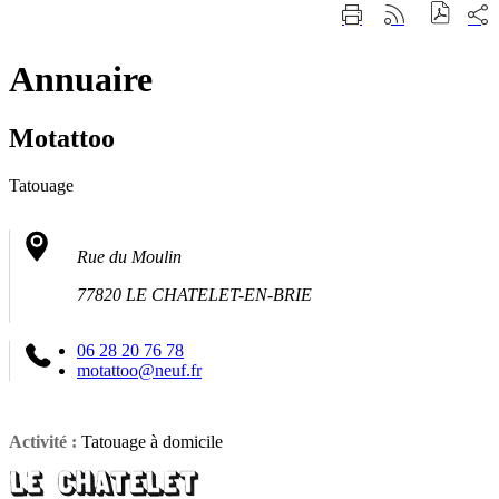
Fermer
Part
Imprimer
Générer
la
sur
cette
le
recherche
les
page
flux
rése
Annuaire
RSS
soci
Motattoo
Tatouage
Rue du Moulin
77820 LE CHATELET-EN-BRIE
06 28 20 76 78
motattoo@neuf.fr
Activité :
Tatouage à domicile