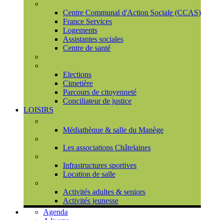
Social
Centre Communal d'Action Sociale (CCAS)
France Services
Logements
Assistantes sociales
Centre de santé
Urbanisme
Population
Elections
Cimetière
Parcours de citoyenneté
Conciliateur de justice
LOISIRS
Espace Culturel du Château
Médiathèque & salle du Manège
Associations
Les associations Châtelaines
Equipements
Infrastructures sportives
Location de salle
L'espace de vie sociale (CCAS)
Activités adultes & seniors
Activités jeunesse
Agenda