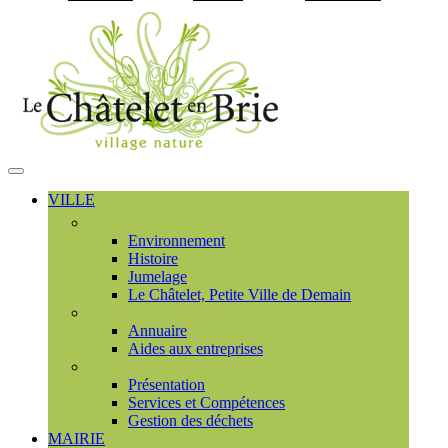
Visiter la page accueil du
MENU
PRINCIPAL
VILLE
Découvrir
Environnement
Histoire
Jumelage
Le Châtelet, Petite Ville de Demain
Commerces et entreprises
Annuaire
Aides aux entreprises
Communauté de communes
Présentation
Services et Compétences
Gestion des déchets
MAIRIE