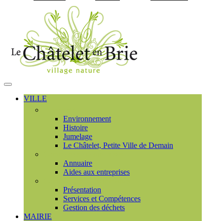
Visiter la page accueil du
MENU
PRINCIPAL
VILLE
Découvrir
Environnement
Histoire
Jumelage
Le Châtelet, Petite Ville de Demain
Commerces et entreprises
Annuaire
Aides aux entreprises
Communauté de communes
Présentation
Services et Compétences
Gestion des déchets
MAIRIE