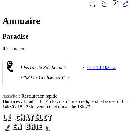
Fermer
Part
Imprimer
Générer
la
sur
cette
le
recherche
les
page
flux
rése
Annuaire
RSS
soci
Paradise
Restauration
1 bis rue de Rambouillot
01 64 14 93 12
77820 Le Châtelet-en-Brie
Activité :
Restauration rapide
Horaires :
Lundi 11h-14h30 ; mardi, mercredi, jeudi et samedi 11h-
14h30 / 18h-23h ; vendredi et dimanche 18h-23h