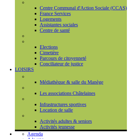
Social
Centre Communal d'Action Sociale (CCAS)
France Services
Logements
Assistantes sociales
Centre de santé
Urbanisme
Population
Elections
Cimetière
Parcours de citoyenneté
Conciliateur de justice
LOISIRS
Espace Culturel du Château
Médiathèque & salle du Manège
Associations
Les associations Châtelaines
Equipements
Infrastructures sportives
Location de salle
L'espace de vie sociale (CCAS)
Activités adultes & seniors
Activités jeunesse
Agenda