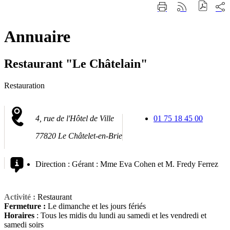
Fermer
Part
Imprimer
Générer
la
sur
cette
le
recherche
les
page
flux
rése
Annuaire
RSS
soci
Restaurant "Le Châtelain"
Restauration
4, rue de l'Hôtel de Ville
01 75 18 45 00
77820 Le Châtelet-en-Brie
Direction :
Gérant : Mme Eva Cohen et M. Fredy Ferrez
Activité :
Restaurant
Fermeture :
Le dimanche et les jours fériés
Horaires
: Tous les midis du lundi au samedi et les vendredi et
samedi soirs