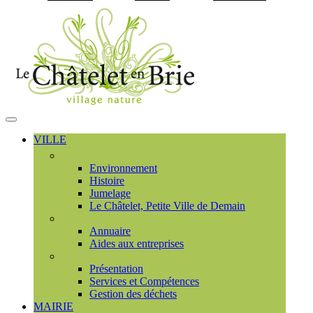
Visiter la page accueil du
MENU
PRINCIPAL
VILLE
Découvrir
Environnement
Histoire
Jumelage
Le Châtelet, Petite Ville de Demain
Commerces et entreprises
Annuaire
Aides aux entreprises
Communauté de communes
Présentation
Services et Compétences
Gestion des déchets
MAIRIE