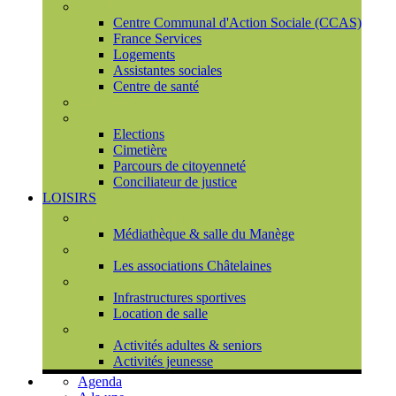
Social
Centre Communal d'Action Sociale (CCAS)
France Services
Logements
Assistantes sociales
Centre de santé
Urbanisme
Population
Elections
Cimetière
Parcours de citoyenneté
Conciliateur de justice
LOISIRS
Espace Culturel du Château
Médiathèque & salle du Manège
Associations
Les associations Châtelaines
Equipements
Infrastructures sportives
Location de salle
L'espace de vie sociale (CCAS)
Activités adultes & seniors
Activités jeunesse
Agenda