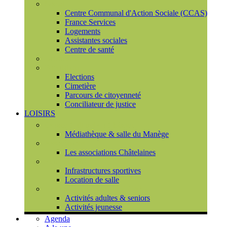
Social
Centre Communal d'Action Sociale (CCAS)
France Services
Logements
Assistantes sociales
Centre de santé
Urbanisme
Population
Elections
Cimetière
Parcours de citoyenneté
Conciliateur de justice
LOISIRS
Espace Culturel du Château
Médiathèque & salle du Manège
Associations
Les associations Châtelaines
Equipements
Infrastructures sportives
Location de salle
L'espace de vie sociale (CCAS)
Activités adultes & seniors
Activités jeunesse
Agenda