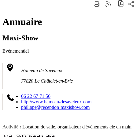
Fermer
Part
Imprimer
Générer
la
sur
cette
le
recherche
les
page
flux
rése
Annuaire
RSS
soci
Maxi-Show
Événementiel
Hameau de Saveteux
77820 Le Châtelet-en-Brie
06 22 67 71 56
http://www.hameau-desaveteux.com
philippe@reception-maxishow.com
Activité :
Location de salle, organisateur d'événements clé en main