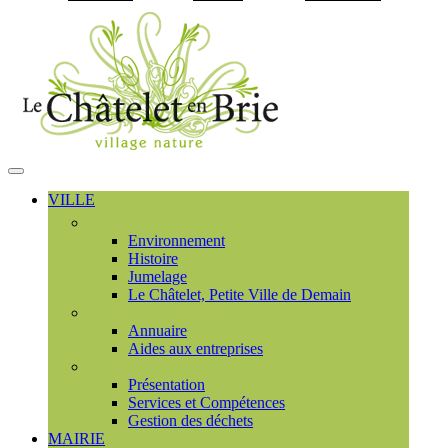
Visiter la page accueil du
MENU
PRINCIPAL
VILLE
Découvrir
Environnement
Histoire
Jumelage
Le Châtelet, Petite Ville de Demain
Commerces et entreprises
Annuaire
Aides aux entreprises
Communauté de communes
Présentation
Services et Compétences
Gestion des déchets
MAIRIE