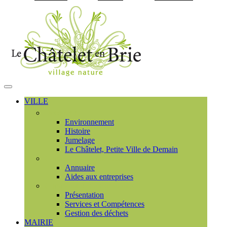
Visiter la page accueil du
MENU
PRINCIPAL
VILLE
Découvrir
Environnement
Histoire
Jumelage
Le Châtelet, Petite Ville de Demain
Commerces et entreprises
Annuaire
Aides aux entreprises
Communauté de communes
Présentation
Services et Compétences
Gestion des déchets
MAIRIE