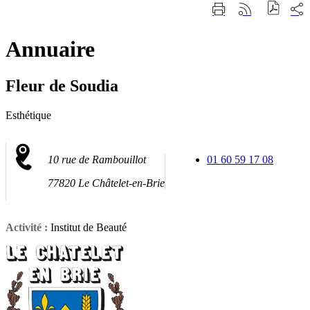
Fermer
Part
Imprimer
Générer
la
sur
cette
le
recherche
les
page
flux
rése
Annuaire
RSS
soci
Fleur de Soudia
Esthétique
10 rue de Rambouillot
01 60 59 17 08
77820 Le Châtelet-en-Brie
Activité :
Institut de Beauté