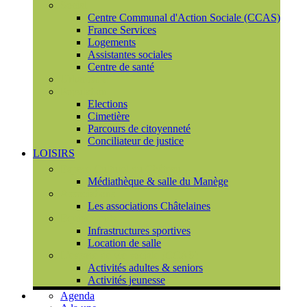
Social
Centre Communal d'Action Sociale (CCAS)
France Services
Logements
Assistantes sociales
Centre de santé
Urbanisme
Population
Elections
Cimetière
Parcours de citoyenneté
Conciliateur de justice
LOISIRS
Espace Culturel du Château
Médiathèque & salle du Manège
Associations
Les associations Châtelaines
Equipements
Infrastructures sportives
Location de salle
L'espace de vie sociale (CCAS)
Activités adultes & seniors
Activités jeunesse
Agenda