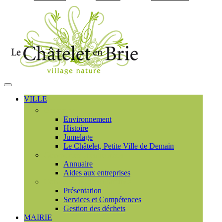
Visiter la page accueil du
MENU
PRINCIPAL
VILLE
Découvrir
Environnement
Histoire
Jumelage
Le Châtelet, Petite Ville de Demain
Commerces et entreprises
Annuaire
Aides aux entreprises
Communauté de communes
Présentation
Services et Compétences
Gestion des déchets
MAIRIE