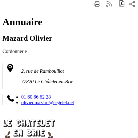
Fermer
Part
Imprimer
Générer
la
sur
cette
le
recherche
les
page
flux
rése
Annuaire
RSS
soci
Mazard Olivier
Cordonnerie
2, rue de Rambouillot
77820 Le Châtelet-en-Brie
01 60 66 62 28
olivier.mazard@cegetel.net