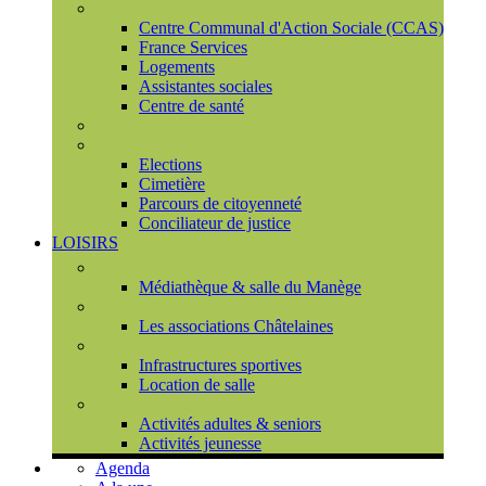
Social
Centre Communal d'Action Sociale (CCAS)
France Services
Logements
Assistantes sociales
Centre de santé
Urbanisme
Population
Elections
Cimetière
Parcours de citoyenneté
Conciliateur de justice
LOISIRS
Espace Culturel du Château
Médiathèque & salle du Manège
Associations
Les associations Châtelaines
Equipements
Infrastructures sportives
Location de salle
L'espace de vie sociale (CCAS)
Activités adultes & seniors
Activités jeunesse
Agenda