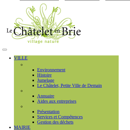
Visiter la page accueil du
MENU
PRINCIPAL
VILLE
Découvrir
Environnement
Histoire
Jumelage
Le Châtelet, Petite Ville de Demain
Commerces et entreprises
Annuaire
Aides aux entreprises
Communauté de communes
Présentation
Services et Compétences
Gestion des déchets
MAIRIE