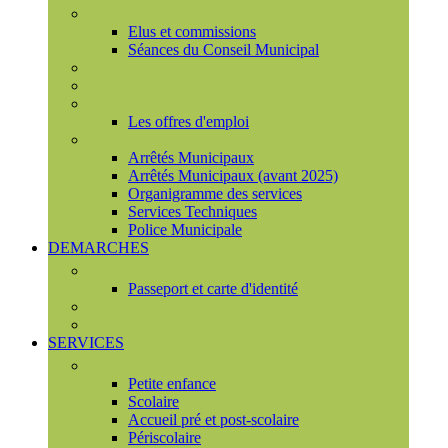
Conseil municipal
Elus et commissions
Séances du Conseil Municipal
Enquêtes Publiques
Marchés publics
Offres d'emploi
Les offres d'emploi
Services municipaux
Arrêtés Municipaux
Arrêtés Municipaux (avant 2025)
Organigramme des services
Services Techniques
Police Municipale
DEMARCHES
Etat civil
Passeport et carte d'identité
France Services
Urbanisme
SERVICES
Famille
Petite enfance
Scolaire
Accueil pré et post-scolaire
Périscolaire