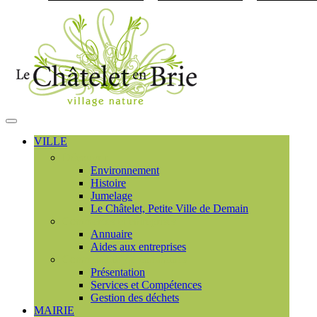
Visiter la page accueil du
MENU
PRINCIPAL
VILLE
Découvrir
Environnement
Histoire
Jumelage
Le Châtelet, Petite Ville de Demain
Commerces et entreprises
Annuaire
Aides aux entreprises
Communauté de communes
Présentation
Services et Compétences
Gestion des déchets
MAIRIE