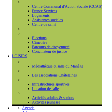
Social
Centre Communal d'Action Sociale (CCAS)
France Services
Logements
Assistantes sociales
Centre de santé
Urbanisme
Population
Elections
Cimetière
Parcours de citoyenneté
Conciliateur de justice
LOISIRS
Espace Culturel du Château
Médiathèque & salle du Manège
Associations
Les associations Châtelaines
Equipements
Infrastructures sportives
Location de salle
L'espace de vie sociale (CCAS)
Activités adultes & seniors
Activités jeunesse
Agenda