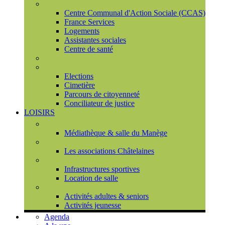
Social
Centre Communal d'Action Sociale (CCAS)
France Services
Logements
Assistantes sociales
Centre de santé
Urbanisme
Population
Elections
Cimetière
Parcours de citoyenneté
Conciliateur de justice
LOISIRS
Espace Culturel du Château
Médiathèque & salle du Manège
Associations
Les associations Châtelaines
Equipements
Infrastructures sportives
Location de salle
L'espace de vie sociale (CCAS)
Activités adultes & seniors
Activités jeunesse
Agenda