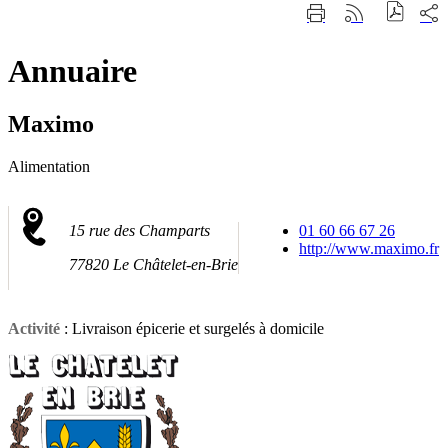
Fermer
Part
Imprimer
Générer
la
sur
cette
le
recherche
les
page
flux
rése
Annuaire
RSS
soci
Maximo
Alimentation
15 rue des Champarts
01 60 66 67 26
http://www.maximo.fr
77820 Le Châtelet-en-Brie
Activité
: Livraison épicerie et surgelés à domicile