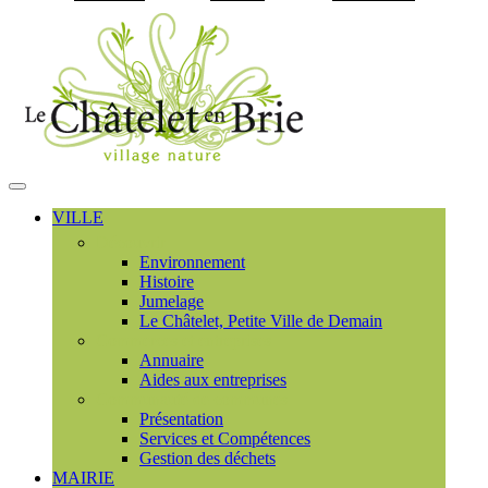
Visiter la page accueil du
MENU
PRINCIPAL
VILLE
Découvrir
Environnement
Histoire
Jumelage
Le Châtelet, Petite Ville de Demain
Commerces et entreprises
Annuaire
Aides aux entreprises
Communauté de communes
Présentation
Services et Compétences
Gestion des déchets
MAIRIE