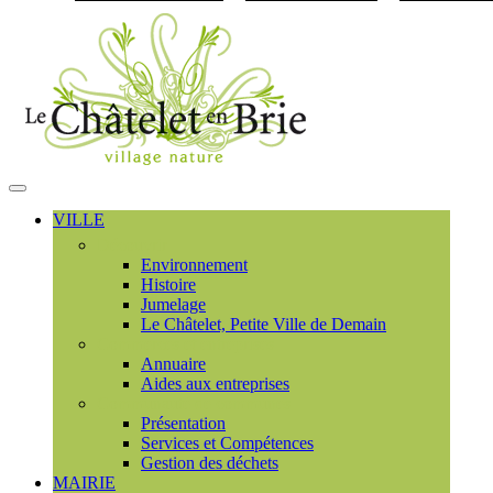
Visiter la page accueil du
MENU
PRINCIPAL
VILLE
Découvrir
Environnement
Histoire
Jumelage
Le Châtelet, Petite Ville de Demain
Commerces et entreprises
Annuaire
Aides aux entreprises
Communauté de communes
Présentation
Services et Compétences
Gestion des déchets
MAIRIE