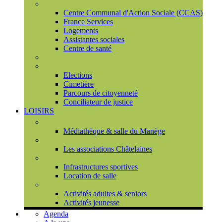
Social
Centre Communal d'Action Sociale (CCAS)
France Services
Logements
Assistantes sociales
Centre de santé
Urbanisme
Population
Elections
Cimetière
Parcours de citoyenneté
Conciliateur de justice
LOISIRS
Espace Culturel du Château
Médiathèque & salle du Manège
Associations
Les associations Châtelaines
Equipements
Infrastructures sportives
Location de salle
L'espace de vie sociale (CCAS)
Activités adultes & seniors
Activités jeunesse
Agenda