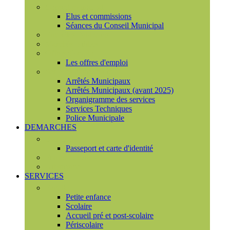
Conseil municipal
Elus et commissions
Séances du Conseil Municipal
Enquêtes Publiques
Marchés publics
Offres d'emploi
Les offres d'emploi
Services municipaux
Arrêtés Municipaux
Arrêtés Municipaux (avant 2025)
Organigramme des services
Services Techniques
Police Municipale
DEMARCHES
Etat civil
Passeport et carte d'identité
France Services
Urbanisme
SERVICES
Famille
Petite enfance
Scolaire
Accueil pré et post-scolaire
Périscolaire