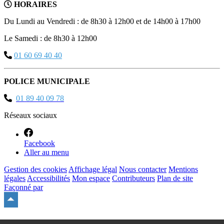
HORAIRES
Du Lundi au Vendredi : de 8h30 à 12h00 et de 14h00 à 17h00
Le Samedi : de 8h30 à 12h00
01 60 69 40 40
POLICE MUNICIPALE
01 89 40 09 78
Réseaux sociaux
Facebook
Aller au menu
Gestion des cookies
Affichage légal
Nous contacter
Mentions
légales
Accessibilités
Mon espace
Contributeurs
Plan de site
Façonné par
Remonter
en
haut
du