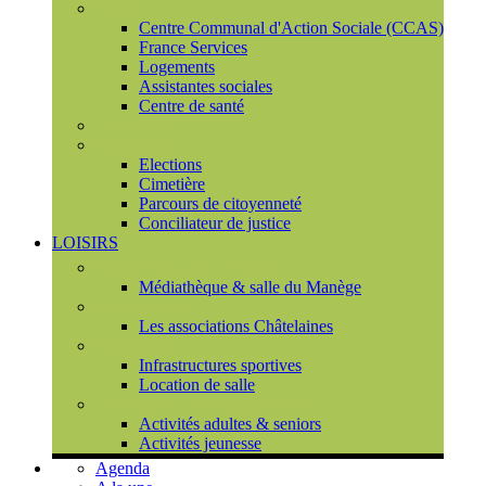
Social
Centre Communal d'Action Sociale (CCAS)
France Services
Logements
Assistantes sociales
Centre de santé
Urbanisme
Population
Elections
Cimetière
Parcours de citoyenneté
Conciliateur de justice
LOISIRS
Espace Culturel du Château
Médiathèque & salle du Manège
Associations
Les associations Châtelaines
Equipements
Infrastructures sportives
Location de salle
L'espace de vie sociale (CCAS)
Activités adultes & seniors
Activités jeunesse
Agenda