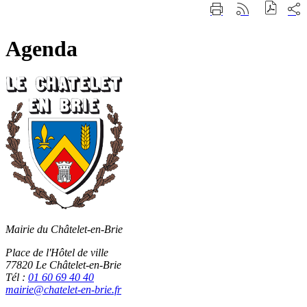
Fermer
Part
Imprimer
Générer
la
sur
cette
le
recherche
les
page
flux
rése
Agenda
RSS
soci
Mairie du Châtelet-en-Brie
Place de l'Hôtel de ville
77820 Le Châtelet-en-Brie
Tél :
01 60 69 40 40
mairie@chatelet-en-brie.fr