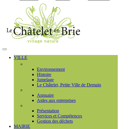
Visiter la page accueil du
MENU
PRINCIPAL
VILLE
Découvrir
Environnement
Histoire
Jumelage
Le Châtelet, Petite Ville de Demain
Commerces et entreprises
Annuaire
Aides aux entreprises
Communauté de communes
Présentation
Services et Compétences
Gestion des déchets
MAIRIE