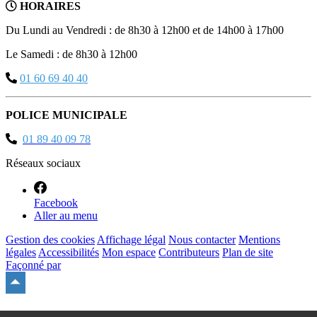
HORAIRES
Du Lundi au Vendredi : de 8h30 à 12h00 et de 14h00 à 17h00
Le Samedi : de 8h30 à 12h00
01 60 69 40 40
POLICE MUNICIPALE
01 89 40 09 78
Réseaux sociaux
Facebook
Aller au menu
Gestion des cookies
Affichage légal
Nous contacter
Mentions
légales
Accessibilités
Mon espace
Contributeurs
Plan de site
Façonné par
Remonter
en
haut
du