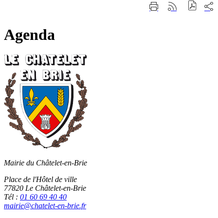
Fermer
Part
Imprimer
Générer
la
sur
cette
le
recherche
les
page
flux
rése
Agenda
RSS
soci
Mairie du Châtelet-en-Brie
Place de l'Hôtel de ville
77820 Le Châtelet-en-Brie
Tél :
01 60 69 40 40
mairie@chatelet-en-brie.fr