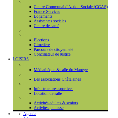
Social
Centre Communal d'Action Sociale (CCAS)
France Services
Logements
Assistantes sociales
Centre de santé
Urbanisme
Population
Elections
Cimetière
Parcours de citoyenneté
Conciliateur de justice
LOISIRS
Espace Culturel du Château
Médiathèque & salle du Manège
Associations
Les associations Châtelaines
Equipements
Infrastructures sportives
Location de salle
L'espace de vie sociale (CCAS)
Activités adultes & seniors
Activités jeunesse
Agenda