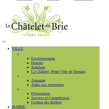
Visiter la page accueil du
MENU
PRINCIPAL
VILLE
Découvrir
Environnement
Histoire
Jumelage
Le Châtelet, Petite Ville de Demain
Commerces et entreprises
Annuaire
Aides aux entreprises
Communauté de communes
Présentation
Services et Compétences
Gestion des déchets
MAIRIE