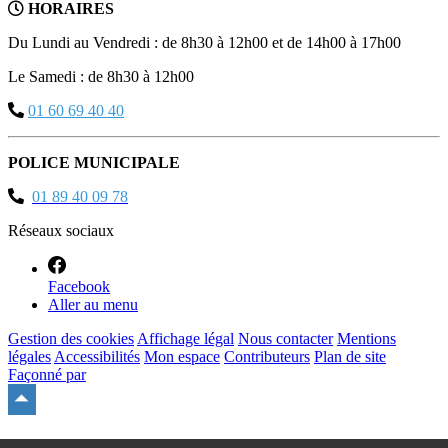
HORAIRES
Du Lundi au Vendredi : de 8h30 à 12h00 et de 14h00 à 17h00
Le Samedi : de 8h30 à 12h00
01 60 69 40 40
POLICE MUNICIPALE
01 89 40 09 78
Réseaux sociaux
Facebook
Aller au menu
Gestion des cookies
Affichage légal
Nous contacter
Mentions
légales
Accessibilités
Mon espace
Contributeurs
Plan de site
Façonné par
Remonter
en
haut
du