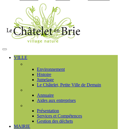
Visiter la page accueil du
MENU
PRINCIPAL
VILLE
Découvrir
Environnement
Histoire
Jumelage
Le Châtelet, Petite Ville de Demain
Commerces et entreprises
Annuaire
Aides aux entreprises
Communauté de communes
Présentation
Services et Compétences
Gestion des déchets
MAIRIE