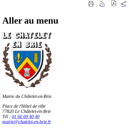
Fermer
Part
Imprimer
Générer
la
sur
cette
le
recherche
les
page
flux
rése
Aller au menu
RSS
soci
Mairie du Châtelet-en-Brie
Place de l'Hôtel de ville
77820 Le Châtelet-en-Brie
Tél :
01 60 69 40 40
mairie@chatelet-en-brie.fr