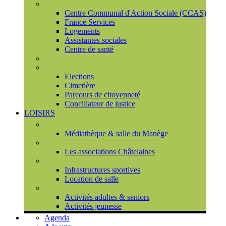
Social
Centre Communal d'Action Sociale (CCAS)
France Services
Logements
Assistantes sociales
Centre de santé
Urbanisme
Population
Elections
Cimetière
Parcours de citoyenneté
Conciliateur de justice
LOISIRS
Espace Culturel du Château
Médiathèque & salle du Manège
Associations
Les associations Châtelaines
Equipements
Infrastructures sportives
Location de salle
L'espace de vie sociale (CCAS)
Activités adultes & seniors
Activités jeunesse
Agenda