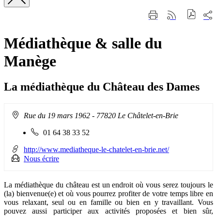
Fermer
Part
Imprimer
Générer
la
sur
cette
le
recherche
les
page
flux
rése
Médiathèque & salle du
RSS
soci
Manège
La médiathèque du Château des Dames
Adresse
Rue du 19 mars 1962
- 77820 Le Châtelet-en-Brie
:
Téléphone
01 64 38 33 52
fixe
:
http://www.mediatheque-le-chatelet-en-brie.net/
Nous écrire
La médiathèque du château est un endroit où vous serez toujours le
(la) bienvenue(e) et où vous pourrez profiter de votre temps libre en
vous relaxant, seul ou en famille ou bien en y travaillant. Vous
pouvez aussi participer aux activités proposées et bien sûr,