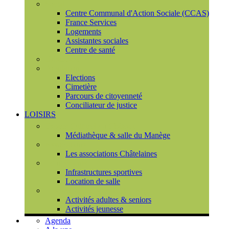
Social
Centre Communal d'Action Sociale (CCAS)
France Services
Logements
Assistantes sociales
Centre de santé
Urbanisme
Population
Elections
Cimetière
Parcours de citoyenneté
Conciliateur de justice
LOISIRS
Espace Culturel du Château
Médiathèque & salle du Manège
Associations
Les associations Châtelaines
Equipements
Infrastructures sportives
Location de salle
L'espace de vie sociale (CCAS)
Activités adultes & seniors
Activités jeunesse
Agenda