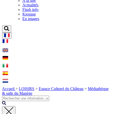
A la une
Actualités
Flash info
Kiosque
En images
Accueil
>
LOISIRS
>
Espace Culturel du Château
>
Médiathèque
& salle du Manège