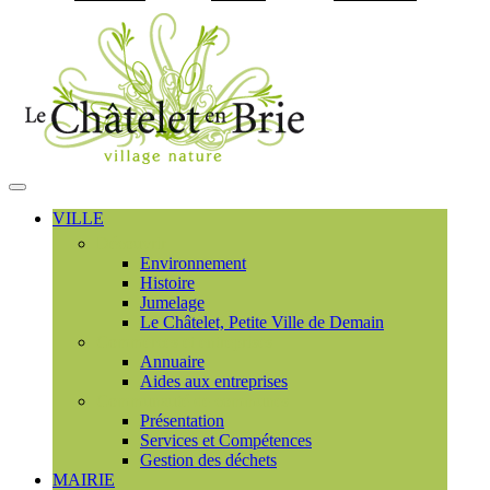
Visiter la page accueil du
MENU
PRINCIPAL
VILLE
Découvrir
Environnement
Histoire
Jumelage
Le Châtelet, Petite Ville de Demain
Commerces et entreprises
Annuaire
Aides aux entreprises
Communauté de communes
Présentation
Services et Compétences
Gestion des déchets
MAIRIE